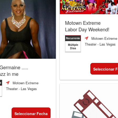
Motown Extreme
Labor Day Weekend!
Motown Extreme
Recurrente
Theater
- Las Vegas
Múltiple
Días
 Germaine .....
Seleccionar 
azz in me
Motown Extreme
e
Theater
- Las Vegas
Seleccionar Fecha