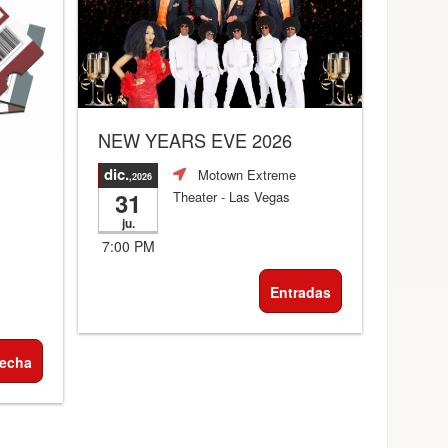
NEW YEARS EVE 2026
dic.
Motown Extreme
,2026
31
Theater
- Las Vegas
ju.
7:00 PM
Entradas
Fecha