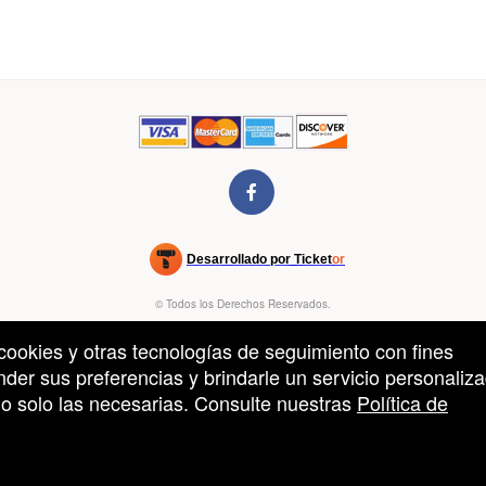
Desarrollado por Ticket
or
Sistema de venta de entradas y taquilla de Ticketor
oftware de venta de entradas y taquilla para recintos, teatros y estad
© Todos los Derechos Reservados.
50.28.84.148
Condiciones de uso
n cookies y otras tecnologías de seguimiento con fines
der sus preferencias y brindarle un servicio personaliza
s o solo las necesarias. Consulte nuestras
Política de