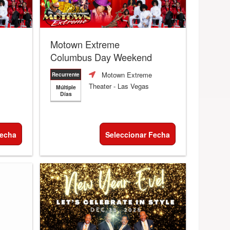
Motown Extreme
Columbus Day Weekend
Motown Extreme
Recurrente
Theater
- Las Vegas
Múltiple
Días
Fecha
Seleccionar Fecha