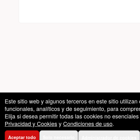
S
on tecnología de TrustedViews.org
da por: Ticketor (Ticketor.com)
Este sitio web y algunos terceros en este sitio utiliza
funcionales, analíticos y de seguimiento, para compren
Elija si desea permitir todas las cookies no esenciale
Privacidad y Cookies
y
Condiciones de uso
.
Aceptar todo
Solo necesario
Administrador de cookies