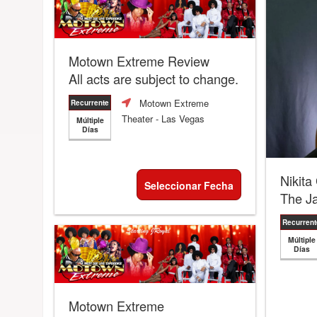
Motown Extreme Review
All acts are subject to change.
Motown Extreme
Recurrente
Theater
- Las Vegas
Múltiple
Días
Nikita
Seleccionar Fecha
The J
Recurrent
Múltiple
Días
Motown Extreme