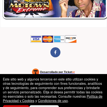
rg
Desarrollado por Ticket
or
Este sitio web y algunos terceros en este sitio utilizan cookies y
Sistema de venta de entradas y taquilla de Ticketor
Software de venta de entradas y taquilla para recintos, teatros y
© Todos los Derechos Reservados.
otras tecnologías de seguimiento con fines funcionales, analíticos
50.28.84.148
estadios
Condiciones de uso
y de seguimiento, para comprender sus preferencias y brindarle
un servicio personalizado. Elija si desea permitir todas las cookies
no esenciales o solo las necesarias. Consulte nuestras
Política de
Privacidad y Cookies
y
Condiciones de uso
.