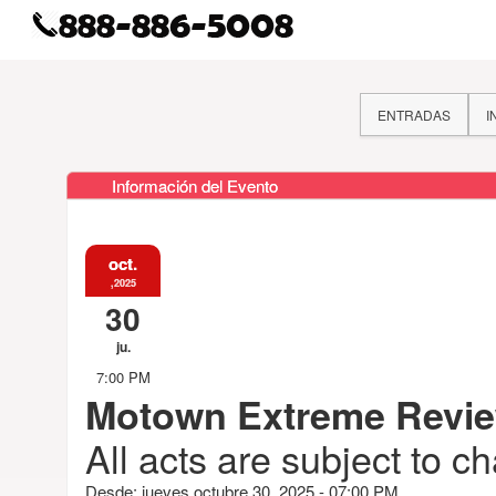
ENTRADAS
I
Información del Evento
oct.
,2025
30
ju.
7:00 PM
Motown Extreme Revi
All acts are subject to c
Desde: jueves octubre 30, 2025 - 07:00 PM