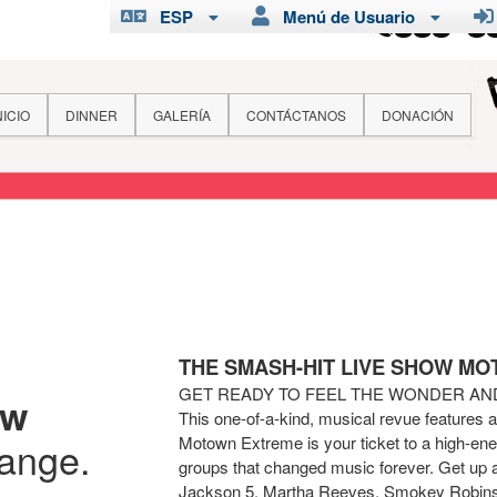
ESP
Menú de Usuario
NICIO
DINNER
GALERÍA
CONTÁCTANOS
DONACIÓN
THE SMASH-HIT LIVE SHOW M
GET READY TO FEEL THE WONDER A
ew
This one-of-a-kind, musical revue features 
Motown Extreme is your ticket to a high-ener
hange.
groups that changed music forever. Get up 
Jackson 5, Martha Reeves, Smokey Robins