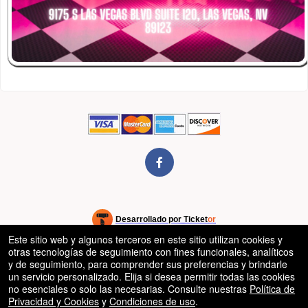
rg
Desarrollado por Ticket
or
Este sitio web y algunos terceros en este sitio utilizan cookies y
Sistema de venta de entradas y taquilla de Ticketor
Software de venta de entradas y taquilla para recintos, teatros y
© Todos los Derechos Reservados.
otras tecnologías de seguimiento con fines funcionales, analíticos
50.28.84.148
estadios
Condiciones de uso
y de seguimiento, para comprender sus preferencias y brindarle
un servicio personalizado. Elija si desea permitir todas las cookies
no esenciales o solo las necesarias. Consulte nuestras
Política de
Privacidad y Cookies
y
Condiciones de uso
.