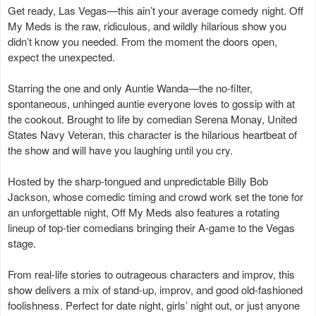
Get ready, Las Vegas—this ain’t your average comedy night. Off
My Meds is the raw, ridiculous, and wildly hilarious show you
didn’t know you needed. From the moment the doors open,
expect the unexpected.
Starring the one and only Auntie Wanda—the no-filter,
spontaneous, unhinged auntie everyone loves to gossip with at
the cookout. Brought to life by comedian Serena Monay, United
States Navy Veteran, this character is the hilarious heartbeat of
the show and will have you laughing until you cry.
Hosted by the sharp-tongued and unpredictable Billy Bob
Jackson, whose comedic timing and crowd work set the tone for
an unforgettable night, Off My Meds also features a rotating
lineup of top-tier comedians bringing their A-game to the Vegas
stage.
From real-life stories to outrageous characters and improv, this
show delivers a mix of stand-up, improv, and good old-fashioned
foolishness. Perfect for date night, girls’ night out, or just anyone