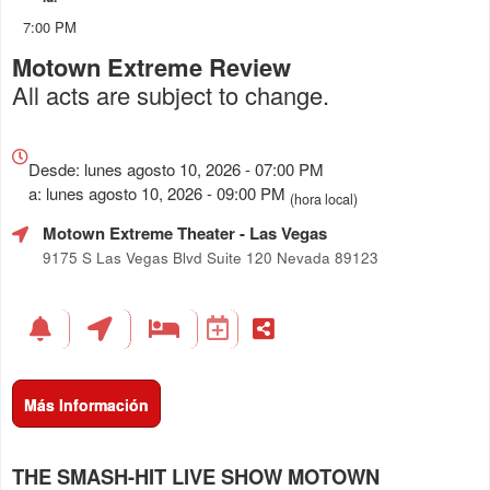
7:00 PM
Motown Extreme Review
All acts are subject to change.
Todo
sobre
Desde: lunes agosto 10, 2026 - 07:00 PM
Marketing,
a: lunes agosto 10, 2026 - 09:00 PM
(hora local)
SEO
Motown Extreme Theater
- Las Vegas
y
Publicidad
9175 S Las Vegas Blvd Suite 120 Nevada 89123
de
Tus
Eventos
Más Información