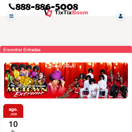
Encontrar Entradas
ago.
,2026
10
lu.