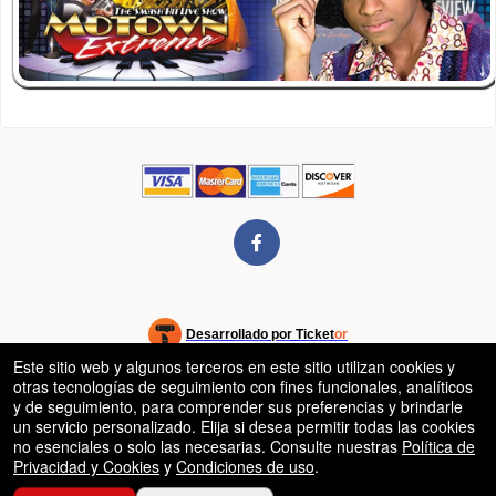
rg
Desarrollado por Ticket
or
Este sitio web y algunos terceros en este sitio utilizan cookies y
Sistema de venta de entradas y taquilla de Ticketor
Software de venta de entradas y taquilla para recintos, teatros y
© Todos los Derechos Reservados.
otras tecnologías de seguimiento con fines funcionales, analíticos
50.28.84.148
estadios
Condiciones de uso
y de seguimiento, para comprender sus preferencias y brindarle
un servicio personalizado. Elija si desea permitir todas las cookies
no esenciales o solo las necesarias. Consulte nuestras
Política de
Privacidad y Cookies
y
Condiciones de uso
.