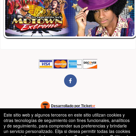
rg
Desarrollado por Ticket
or
Este sitio web y algunos terceros en este sitio utilizan cookies y
Sistema de venta de entradas y taquilla de Ticketor
Software de venta de entradas y taquilla para recintos, teatros y
© Todos los Derechos Reservados.
otras tecnologías de seguimiento con fines funcionales, analíticos
50.28.84.148
estadios
Condiciones de uso
y de seguimiento, para comprender sus preferencias y brindarle
un servicio personalizado. Elija si desea permitir todas las cookies