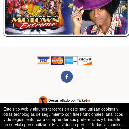
rg
Desarrollado por Ticket
or
Este sitio web y algunos terceros en este sitio utilizan cookies y
Sistema de venta de entradas y taquilla de Ticketor
Software de venta de entradas y taquilla para recintos, teatros y
© Todos los Derechos Reservados.
otras tecnologías de seguimiento con fines funcionales, analíticos
50.28.84.148
estadios
Condiciones de uso
y de seguimiento, para comprender sus preferencias y brindarle
un servicio personalizado. Elija si desea permitir todas las cookies