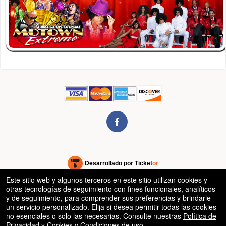
rg
Desarrollado por Ticket
or
Sistema de venta de entradas y taquilla de Ticketor
Este sitio web y algunos terceros en este sitio utilizan cookies y
Software de venta de entradas y taquilla para recintos, teatros y
© Todos los Derechos Reservados.
50.28.84.148
otras tecnologías de seguimiento con fines funcionales, analíticos
estadios
Condiciones de uso
y de seguimiento, para comprender sus preferencias y brindarle
un servicio personalizado. Elija si desea permitir todas las cookies
no esenciales o solo las necesarias. Consulte nuestras
Política de
Privacidad y Cookies
y
Condiciones de uso
.