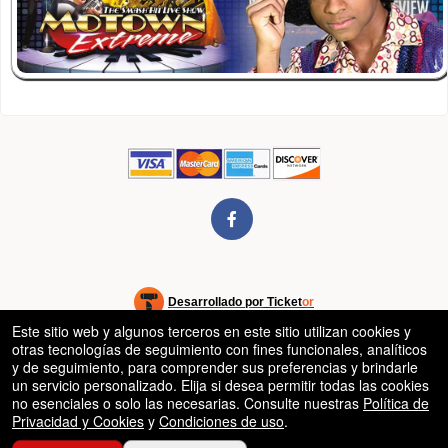
rg
Desarrollado por Ticket
or
Este sitio web y algunos terceros en este sitio utilizan cookies y
Sistema de venta de entradas y taquilla de Ticketor
Software de venta de entradas y taquilla para recintos, teatros y
© Todos los Derechos Reservados.
otras tecnologías de seguimiento con fines funcionales, analíticos
50.28.84.148
estadios
Condiciones de uso
y de seguimiento, para comprender sus preferencias y brindarle
un servicio personalizado. Elija si desea permitir todas las cookies
no esenciales o solo las necesarias. Consulte nuestras
Política de
Privacidad y Cookies
y
Condiciones de uso
.