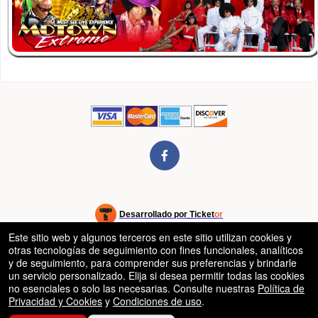
rg
Desarrollado por Ticket
or
Sistema de venta de entradas y taquilla de Ticketor
Este sitio web y algunos terceros en este sitio utilizan cookies y
Software de venta de entradas y taquilla para recintos, teatros y
© Todos los Derechos Reservados.
50.28.84.148
otras tecnologías de seguimiento con fines funcionales, analíticos
estadios
Condiciones de uso
y de seguimiento, para comprender sus preferencias y brindarle
un servicio personalizado. Elija si desea permitir todas las cookies
no esenciales o solo las necesarias. Consulte nuestras
Política de
Privacidad y Cookies
y
Condiciones de uso
.