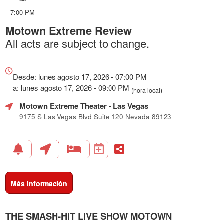
7:00 PM
Motown Extreme Review
All acts are subject to change.
Todo
sobre
Desde: lunes agosto 17, 2026 - 07:00 PM
Marketing,
a: lunes agosto 17, 2026 - 09:00 PM
(hora local)
SEO
Motown Extreme Theater
- Las Vegas
y
Publicidad
9175 S Las Vegas Blvd Suite 120 Nevada 89123
de
Tus
Eventos
Más Información