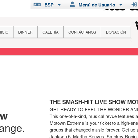
ESP
Menú de Usuario
NICIO
DINNER
GALERÍA
CONTÁCTANOS
DONACIÓN
THE SMASH-HIT LIVE SHOW M
GET READY TO FEEL THE WONDER A
ew
This one-of-a-kind, musical revue features 
Motown Extreme is your ticket to a high-ener
hange.
groups that changed music forever. Get up 
Jackson 5, Martha Reeves, Smokey Robins