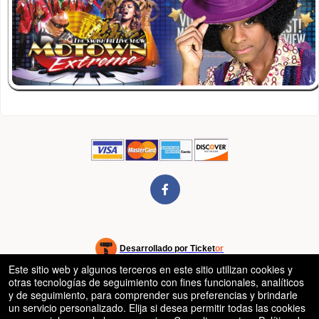
rg
Desarrollado por Ticket
or
Este sitio web y algunos terceros en este sitio utilizan cookies y
Sistema de venta de entradas y taquilla de Ticketor
Software de venta de entradas y taquilla para recintos, teatros y
© Todos los Derechos Reservados.
otras tecnologías de seguimiento con fines funcionales, analíticos
50.28.84.148
estadios
Condiciones de uso
y de seguimiento, para comprender sus preferencias y brindarle
un servicio personalizado. Elija si desea permitir todas las cookies